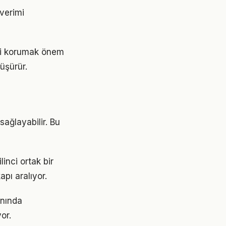
 verimi
ini korumak önem
üşürür.
sağlayabilir. Bu
linci ortak bir
apı aralıyor.
anında
or.