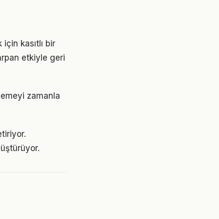
in kasıtlı bir
rpan etkiyle geri
erlemeyi zamanla
iriyor.
üştürüyor.