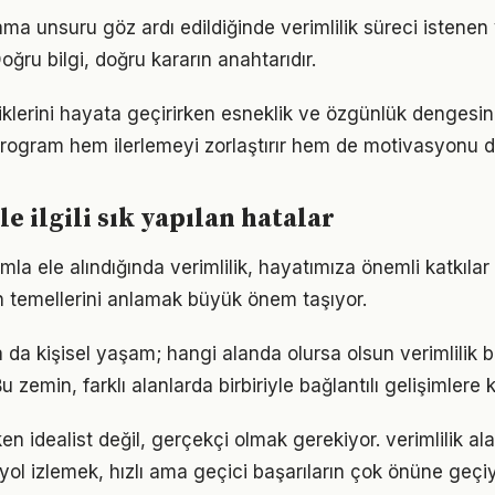
ma unsuru göz ardı edildiğinde verimlilik süreci istenen
oğru bilgi, doğru kararın anahtarıdır.
tiklerini hayata geçirirken esneklik ve özgünlük denges
r program hem ilerlemeyi zorlaştırır hem de motivasyonu d
le ilgili sık yapılan hatalar
mla ele alındığında verimlilik, hayatımıza önemli katkılar 
 temellerini anlamak büyük önem taşıyor.
a da kişisel yaşam; hangi alanda olursa olsun verimlilik bi
 zemin, farklı alanlarda birbiriyle bağlantılı gelişimlere k
n idealist değil, gerçekçi olmak gerekiyor. verimlilik al
r yol izlemek, hızlı ama geçici başarıların çok önüne geçiy