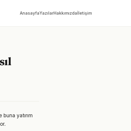
Anasayfa
Yazılar
Hakkımızda
İletişim
sıl
ve buna yatırım
or.