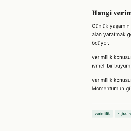
Hangi verim
Günlük yaşamın h
alan yaratmak ge
ödüyor.
verimlilik konus
ivmeli bir büyüm
verimlilik konusu
Momentumun gücü
verimlilik
kişisel 