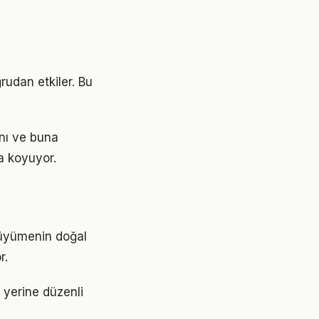
rudan etkiler. Bu
ını ve buna
a koyuyor.
 büyümenin doğal
r.
r yerine düzenli