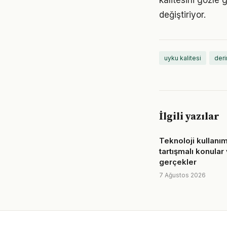
kalitesini gözle 
değiştiriyor.
uyku kalitesi
deri
İlgili yazılar
Teknoloji kullanımı 
tartışmalı konular
gerçekler
7 Ağustos 2026