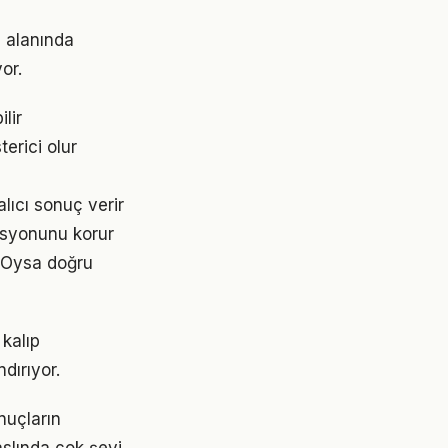
i alanında
or.
lir
terici olur
lıcı sonuç verir
asyonunu korur
. Oysa doğru
 kalıp
dırıyor.
nuçların