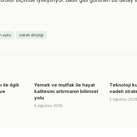
görülür biçimde iyileştiriyor. Basit gibi görünen bu detay 
n uyku
sabah dinçliği
ile ilgili
Yemek ve mutfak ile hayat
Teknoloji ku
 ve
kalitesini artırmanın bilimsel
vadeli strate
yolu
5 Ağustos 202
6 Ağustos 2026