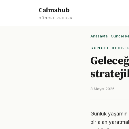
Calmahub
GÜNCEL REHBER
Anasayfa
·
Güncel R
GÜNCEL REHBE
Geleceğ
strateji
8 Mayıs 2026
Günlük yaşamın h
bir alan yaratma