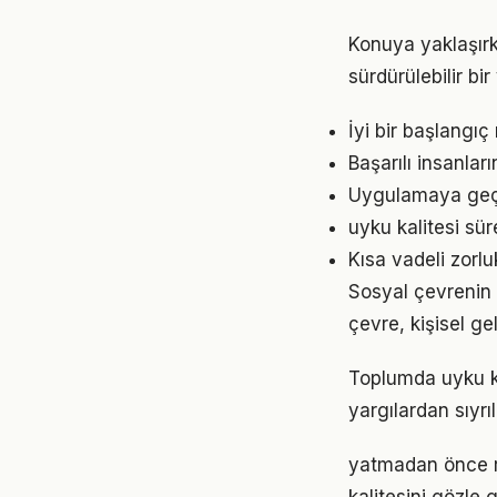
Konuya yaklaşırk
sürdürülebilir bi
İyi bir başlangıç
Başarılı insanlar
Uygulamaya geçme
uyku kalitesi sü
Kısa vadeli zorl
Sosyal çevrenin u
çevre, kişisel gel
Toplumda uyku kal
yargılardan sıyrı
yatmadan önce ru