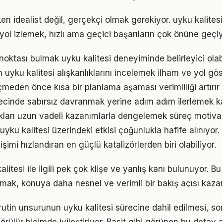
en idealist değil, gerçekçi olmak gerekiyor. uyku kalites
r yol izlemek, hızlı ama geçici başarıların çok önüne geçiy
 noktası bulmak uyku kalitesi deneyiminde belirleyici olabi
ın uyku kalitesi alışkanlıklarını incelemek ilham ve yol gös
den önce kısa bir planlama aşaması verimliliği artırır
recinde sabırsız davranmak yerine adım adım ilerlemek ka
ukları uzun vadeli kazanımlarla dengelemek süreç motiv
yku kalitesi üzerindeki etkisi çoğunlukla hafife alınıyor
işimi hızlandıran en güçlü katalizörlerden biri olabiliyor.
itesi ile ilgili pek çok klişe ve yanlış kanı bulunuyor. Bu
lmak, konuya daha nesnel ve verimli bir bakış açısı kazan
tin unsurunun uyku kalitesi sürecine dahil edilmesi, so