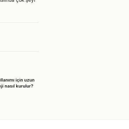
aslında çok şeyi
llanımı için uzun
ji nasıl kurulur?
6