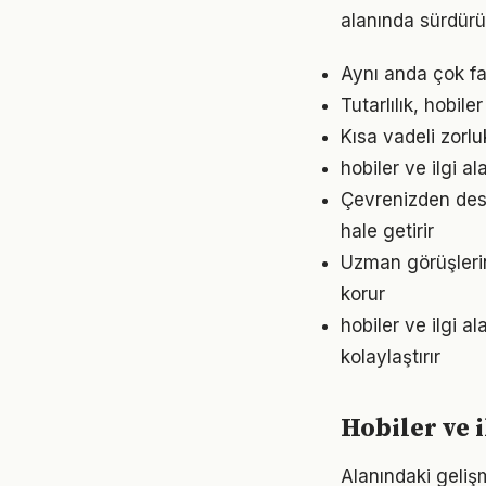
alanında sürdürül
Aynı anda çok faz
Tutarlılık, hobil
Kısa vadeli zorl
hobiler ve ilgi a
Çevrenizden deste
hale getirir
Uzman görüşlerin
korur
hobiler ve ilgi 
kolaylaştırır
Hobiler ve 
Alanındaki gelişm