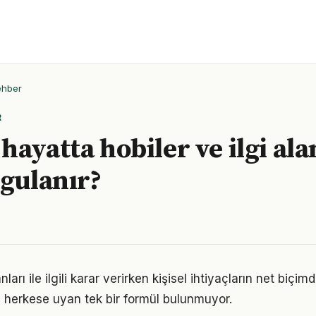
ehber
R
hayatta hobiler ve ilgi ala
ygulanır?
anları ile ilgili karar verirken kişisel ihtiyaçların net biçi
 herkese uyan tek bir formül bulunmuyor.