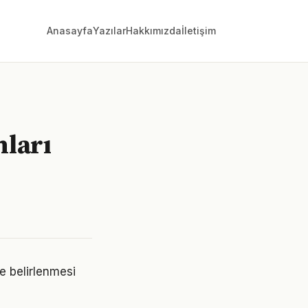
Anasayfa
Yazılar
Hakkımızda
İletişim
nları
mde belirlenmesi