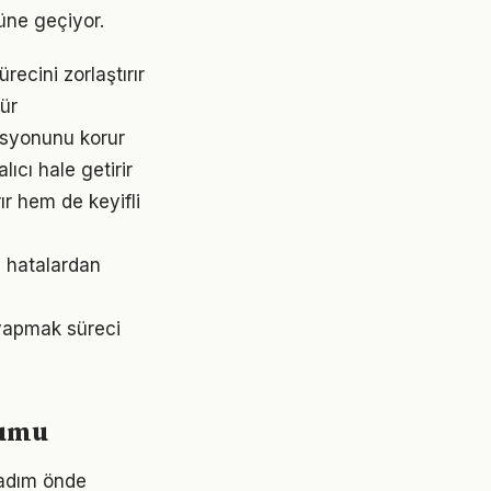
nüne geçiyor.
recini zorlaştırır
dür
asyonunu korur
lıcı hale getirir
ır hem de keyifli
z hatalardan
 yapmak süreci
yumu
r adım önde