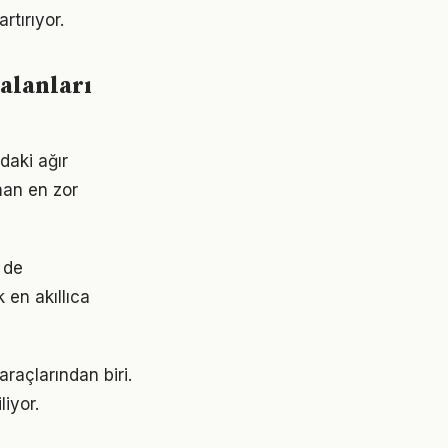
rtırıyor.
 alanları
daki ağır
man en zor
i de
 en akıllıca
araçlarından biri.
liyor.