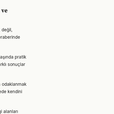
 ve
 değil,
beraberinde
başında pratik
rklı sonuçlar
da odaklanmak
rede kendini
i alanları