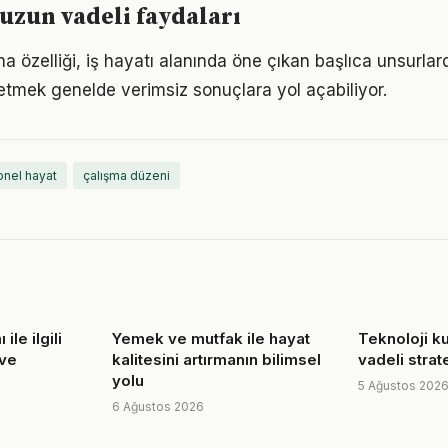
 uzun vadeli faydaları
 özelliği, iş hayatı alanında öne çıkan başlıca unsurlard
etmek genelde verimsiz sonuçlara yol açabiliyor.
nel hayat
çalışma düzeni
ile ilgili
Yemek ve mutfak ile hayat
Teknoloji ku
 ve
kalitesini artırmanın bilimsel
vadeli strate
yolu
5 Ağustos 202
6 Ağustos 2026