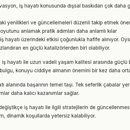
vasyon, iş hayatı konusunda dışsal baskıdan çok daha güç
aki yenilikleri ve güncellemeleri düzenli takip etmek öne
oyutunu anlamak pratik adımları daha anlamlı kılar
ş hayatı üzerindeki etkisi çoğunlukla hafife alınıyor. Oy
ızlandıran en güçlü katalizörlerden biri olabiliyor.
 iş hayatı ile uzun vadeli yaşam kalitesi arasında güçlü b
u bulgu, konuyu ciddiye almanın önemini bir kez daha ort
yatı alanında başarının temel taşı. Tek seferlik çabalar ye
ımlar daha kalıcı kazanımlar sağlar.
eğiştikçe iş hayatı ile ilgili stratejilerin de güncellenmes
ım, dinamik koşullarda yetersiz kalabiliyor.