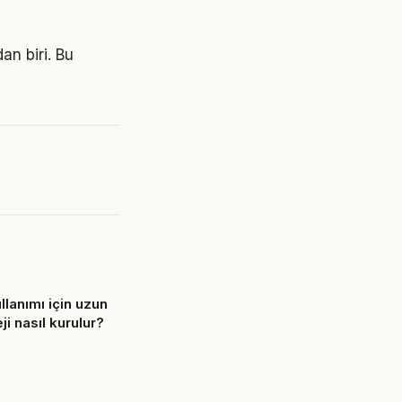
an biri. Bu
llanımı için uzun
ji nasıl kurulur?
6