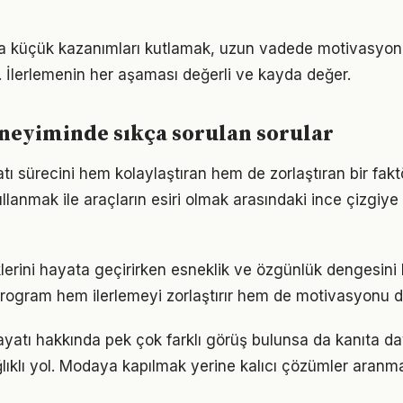
da küçük kazanımları kutlamak, uzun vadede motivasyon
i. İlerlemenin her aşaması değerli ve kayda değer.
eneyiminde sıkça sorulan sorular
atı sürecini hem kolaylaştıran hem de zorlaştıran bir faktö
llanmak ile araçların esiri olmak arasındaki ince çizgiy
iklerini hayata geçirirken esneklik ve özgünlük dengesi
r program hem ilerlemeyi zorlaştırır hem de motivasyonu d
yatı hakkında pek çok farklı görüş bulunsa da kanıta daya
ıklı yol. Modaya kapılmak yerine kalıcı çözümler aranma