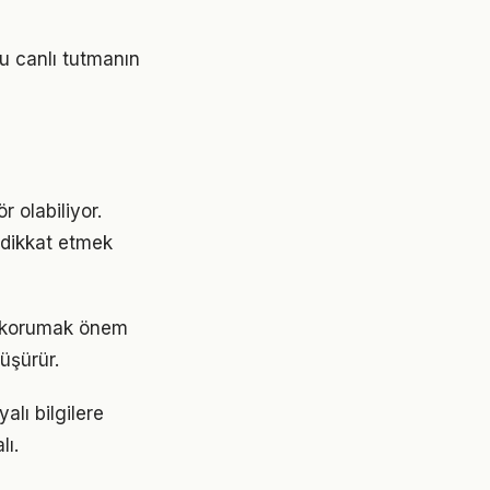
u canlı tutmanın
r olabiliyor.
e dikkat etmek
ni korumak önem
üşürür.
lı bilgilere
lı.