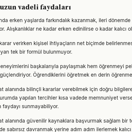
 uzun vadeli faydaları
nda erken yaşlarda farkındalık kazanmak, ileri dönemde
r. Alışkanlıklar ne kadar erken edinilirse o kadar kalıcı ol
li karar verirken kişisel ihtiyaçların net biçimde belirlenme
yan tek bir formül bulunmuyor.
deneyimlerini başkalarıyla paylaşmak hem öğrenmeyi pek
i güçlendiriyor. Öğrendiklerini öğretmek en derin öğrenme
 alanında bilinçli kararlar verebilmek için doğru bilgile
 durumda yapılan tercihler kısa vadede memnuniyet vers
 faydayı sunmayabiliyor.
t alanında güvenilir kaynaklara başvurmak sağlam bir t
nde sabırsız davranmak yerine adım adım ilerlemek kalıcı