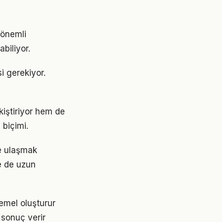
 önemli
abiliyor.
si gerekiyor.
iştiriyor hem de
 biçimi.
re ulaşmak
e de uzun
emel oluşturur
 sonuç verir