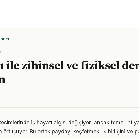
ehber
R
ı ile zihinsel ve fiziksel d
n
kesimlerinde iş hayatı algısı değişiyor; ancak temel ihti
a örtüşüyor. Bu ortak paydayı keşfetmek, iş birliğini ve p