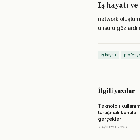
Iş hayatı ve
network oluşturma
unsuru göz ardı 
iş hayatı
profesyo
İlgili yazılar
Teknoloji kullanımı 
tartışmalı konular
gerçekler
7 Ağustos 2026