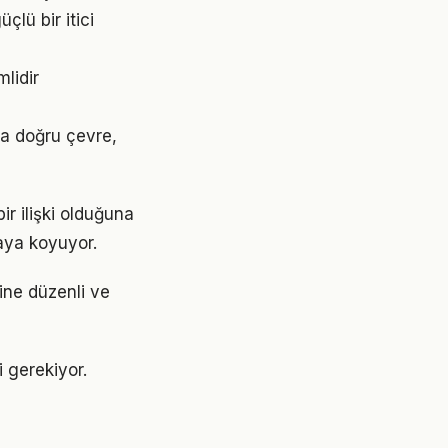
lü bir itici
mlidir
sa doğru çevre,
ir ilişki olduğuna
aya koyuyor.
rine düzenli ve
i gerekiyor.