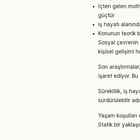
İçten gelen moti
güçtür
iş hayatı alanınd
Konunun teorik b
Sosyal çevrenin i
kişisel gelişimi h
Son araştırmalar,
işaret ediyor. B
Süreklilik, iş ha
sürdürülebilir ad
Yaşam koşulları d
Statik bir yaklaş