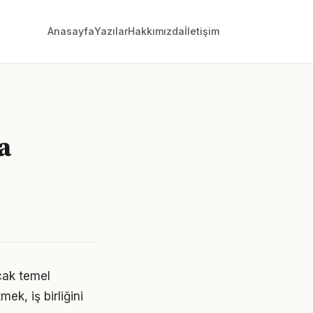
Anasayfa
Yazılar
Hakkımızda
İletişim
a
cak temel
ek, iş birliğini