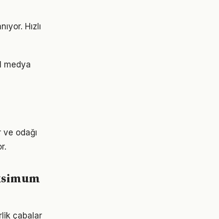
ıyor. Hızlı
al medya
r ve odağı
r.
aksimum
lik çabalar