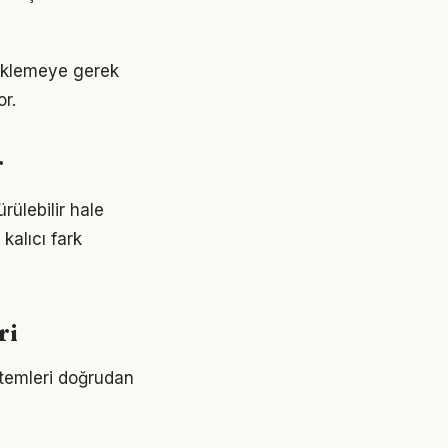
eklemeye gerek
r.
r
ülebilir hale
kalıcı fark
ri
ntemleri doğrudan