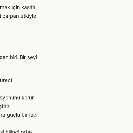
ak için kasıtlı
i çarpan etkiyle
an biri. Bir şeyi
üreci
asyonunu korur
irir
 güçlü bir itici
i bilinci ortak