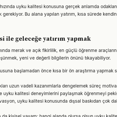
ızında uyku kalitesi konusuna gerçek anlamda odaklanm
k gerekiyor. Bu alana yapılan yatırım, kısa sürede kendin
si ile geleceğe yatırım yapmak
nında merak ve açık fikirlilik, en güçlü öğrenme araçlarınd
üşünmek, yeni ve değerli bilgilerin önünü tıkayabiliyor.
onusuna başlamadan önce kısa bir ön araştırma yapmak s
ukları uzun vadeli kazanımlarla dengelemek süreç motiv
e uyku kalitesi deneyimlerini paylaşmak öğrenmeyi pekişt
vasyon, uyku kalitesi konusunda dışsal baskıdan çok daha
a da kişisel yaşam; hangi alanda olursa olsun uyku kalites