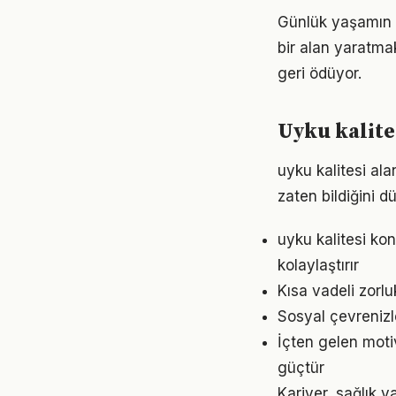
Günlük yaşamın h
bir alan yaratma
geri ödüyor.
Uyku kalite
uyku kalitesi ala
zaten bildiğini d
uyku kalitesi k
kolaylaştırır
Kısa vadeli zorl
Sosyal çevrenizl
İçten gelen moti
güçtür
Kariyer, sağlık y