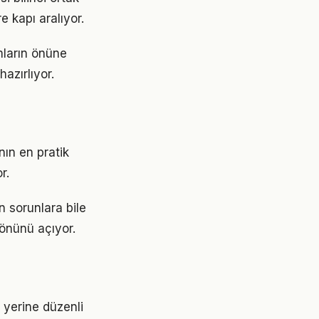
e kapı aralıyor.
mların önüne
azırlıyor.
ın en pratik
r.
n sorunlara bile
 önünü açıyor.
r yerine düzenli