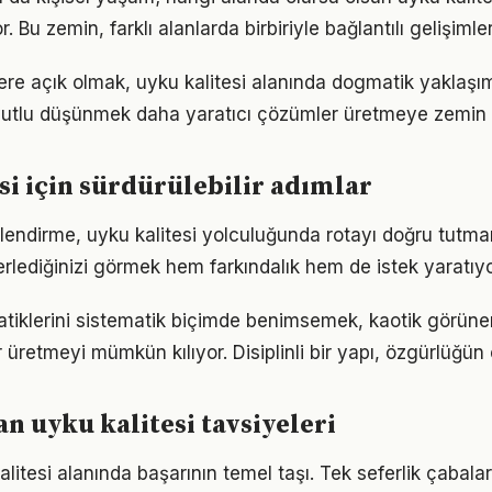
. Bu zemin, farklı alanlarda birbiriyle bağlantılı gelişimler
flere açık olmak, uyku kalitesi alanında dogmatik yaklaşı
utlu düşünmek daha yaratıcı çözümler üretmeye zemin h
si için sürdürülebilir adımlar
lendirme, uyku kalitesi yolculuğunda rotayı doğru tutman
erlediğinizi görmek hem farkındalık hem de istek yaratıyo
ratiklerini sistematik biçimde benimsemek, kaotik görüne
 üretmeyi mümkün kılıyor. Disiplinli bir yapı, özgürlüğün
 uyku kalitesi tavsiyeleri
kalitesi alanında başarının temel taşı. Tek seferlik çabala