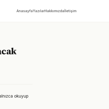
Anasayfa
Yazılar
Hakkımızda
İletişim
acak
Yalnızca okuyup